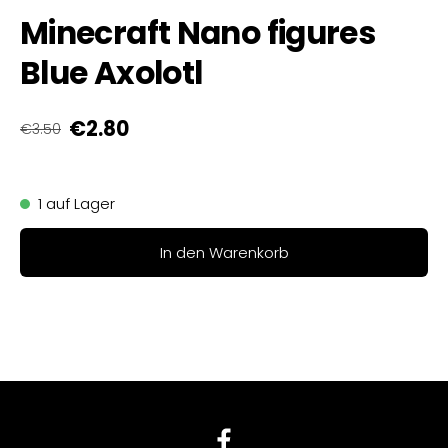
Minecraft Nano figures
Blue Axolotl
€2.80
€3.50
1 auf Lager
In den Warenkorb