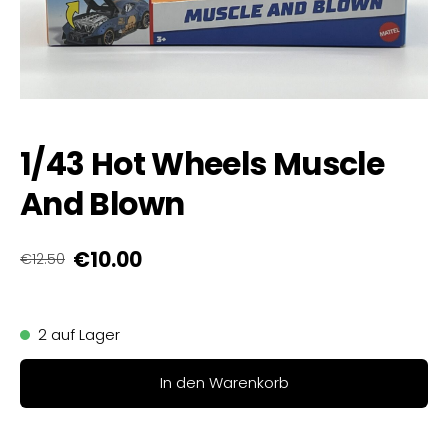
1/43 Hot Wheels Muscle
And Blown
€10.00
€12.50
2 auf Lager
In den Warenkorb