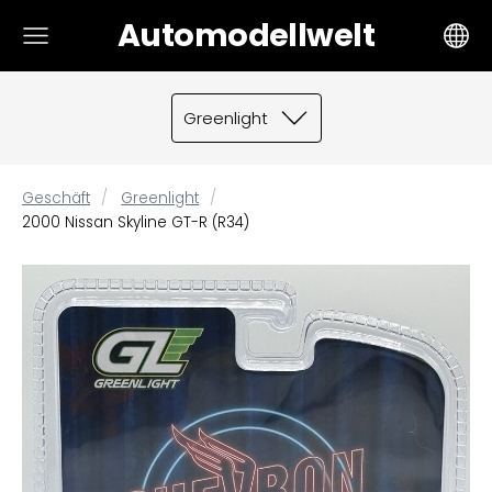
Automodellwelt
Greenlight
Geschäft
Greenlight
2000 Nissan Skyline GT-R (R34)